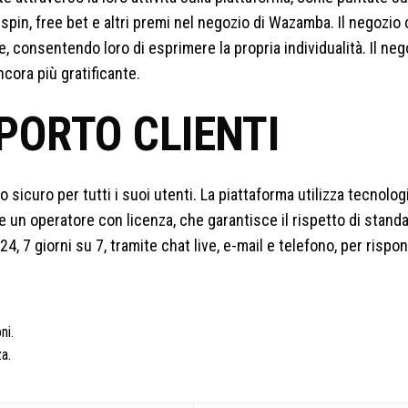
n, free bet e altri premi nel negozio di Wazamba. Il negozio o
ore, consentendo loro di esprimere la propria individualità. Il
ncora più gratificante.
PORTO CLIENTI
curo per tutti i suoi utenti. La piattaforma utilizza tecnologie
e un operatore con licenza, che garantisce il rispetto di standard
4, 7 giorni su 7, tramite chat live, e-mail e telefono, per risp
ni.
a.