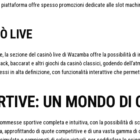
 la piattaforma offre spesso promozioni dedicate alle slot machi
Ò LIVE
 la sezione del casinò live di Wazamba offre la possibilità di in
ckjack, baccarat e altri giochi da casinò classici, godendo dell
ssi in alta definizione, con funzionalità interattive che permet
TIVE: UN MONDO DI
ommesse sportive completa e intuitiva, con la possibilità di sc
a, approfittando di quote competitive e di una vasta gamma d
mulate e campionati di calcio virtuali, per soddisfare le esigen