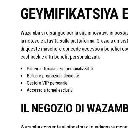
GEYMIFIKATSIYA
Wazamba si distingue per la sua innovativa impostaz
la notevole attività sulla piattaforma. Grazie a un si
di queste maschere concede accesso a benefici esclusi
cashback e altri benefit personalizzati.
Sistema di maschere personalizzabili
Bonus e promozioni dedicate
Gestore VIP personale
Accesso a tornei esclusivi
IL NEGOZIO DI WAZAM
Wazamba consente ai giocatori di guadagnare monete