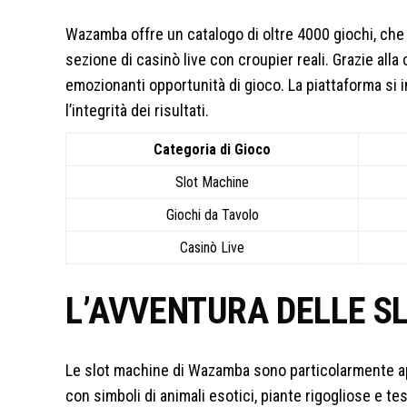
Wazamba offre un catalogo di oltre 4000 giochi, che 
sezione di casinò live con croupier reali. Grazie all
emozionanti opportunità di gioco. La piattaforma si i
l’integrità dei risultati.
Categoria di Gioco
Slot Machine
Giochi da Tavolo
Casinò Live
L’AVVENTURA DELLE S
Le slot machine di Wazamba sono particolarmente appre
con simboli di animali esotici, piante rigogliose e 