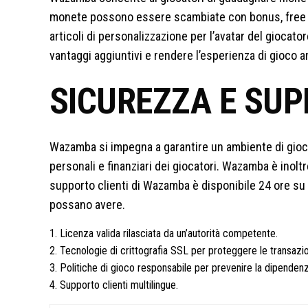
monete possono essere scambiate con bonus, free spi
articoli di personalizzazione per l’avatar del giocat
vantaggi aggiuntivi e rendere l’esperienza di gioco a
SICUREZZA E SUP
Wazamba si impegna a garantire un ambiente di gioco si
personali e finanziari dei giocatori. Wazamba è inoltr
supporto clienti di Wazamba è disponibile 24 ore su 2
possano avere.
Licenza valida rilasciata da un’autorità competente.
Tecnologie di crittografia SSL per proteggere le transazio
Politiche di gioco responsabile per prevenire la dipendenz
Supporto clienti multilingue.