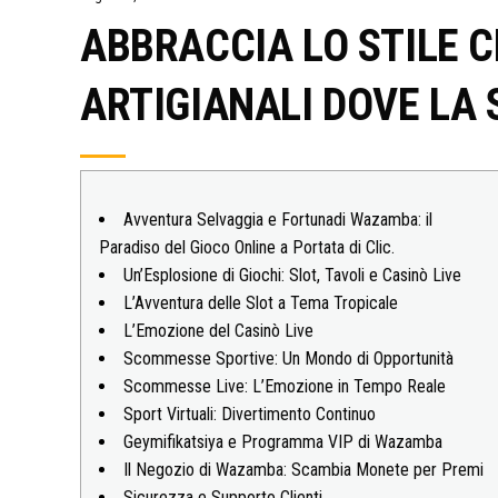
ABBRACCIA LO STILE 
ARTIGIANALI DOVE LA 
Avventura Selvaggia e Fortunadi Wazamba: il
Paradiso del Gioco Online a Portata di Clic.
Un’Esplosione di Giochi: Slot, Tavoli e Casinò Live
L’Avventura delle Slot a Tema Tropicale
L’Emozione del Casinò Live
Scommesse Sportive: Un Mondo di Opportunità
Scommesse Live: L’Emozione in Tempo Reale
Sport Virtuali: Divertimento Continuo
Geymifikatsiya e Programma VIP di Wazamba
Il Negozio di Wazamba: Scambia Monete per Premi
Sicurezza e Supporto Clienti