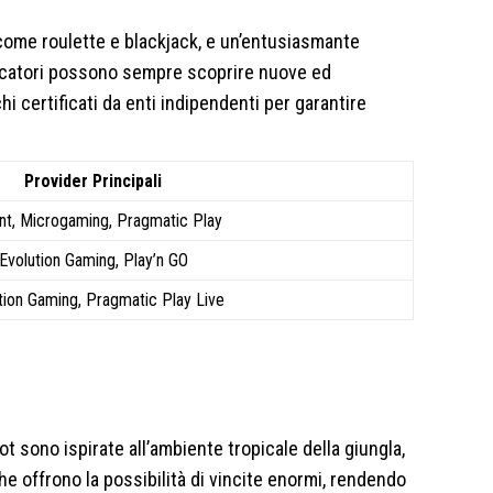
 come roulette e blackjack, e un’entusiasmante
 giocatori possono sempre scoprire nuove ed
i certificati da enti indipendenti per garantire
Provider Principali
nt, Microgaming, Pragmatic Play
Evolution Gaming, Play’n GO
tion Gaming, Pragmatic Play Live
t sono ispirate all’ambiente tropicale della giungla,
e offrono la possibilità di vincite enormi, rendendo