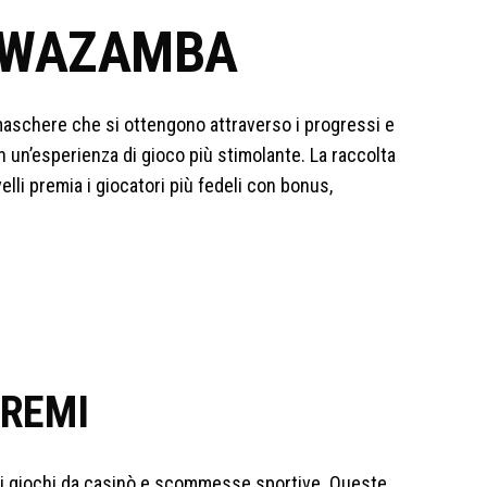
I WAZAMBA
 maschere che si ottengono attraverso i progressi e
 in un’esperienza di gioco più stimolante. La raccolta
lli premia i giocatori più fedeli con bonus,
PREMI
sui giochi da casinò e scommesse sportive. Queste