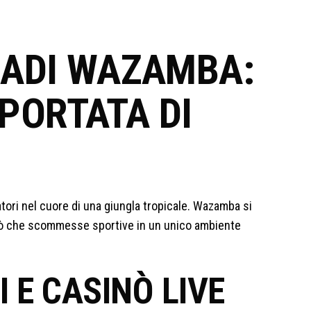
NADI WAZAMBA:
 PORTATA DI
atori nel cuore di una giungla tropicale. Wazamba si
asinò che scommesse sportive in un unico ambiente
I E CASINÒ LIVE