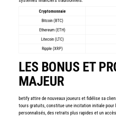
systèmes financiers traditionnels.
Cryptomonnaie
Bitcoin (BTC)
Ethereum (ETH)
Litecoin (LTC)
Ripple (XRP)
LES BONUS ET PR
MAJEUR
betify attire de nouveaux joueurs et fidélise sa cl
tours gratuits, constitue une incitation initiale pou
personnalisés, des retraits plus rapides et un accè