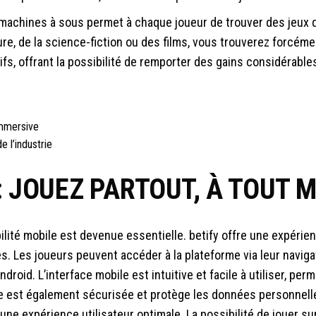
 machines à sous permet à chaque joueur de trouver des jeux
re, de la science-fiction ou des films, vous trouverez forcéme
fs, offrant la possibilité de remporter des gains considérable
immersive
e l’industrie
 : JOUEZ PARTOUT, À TOUT
ité mobile est devenue essentielle. betify offre une expérienc
. Les joueurs peuvent accéder à la plateforme via leur navigat
droid. L’interface mobile est intuitive et facile à utiliser, per
ile est également sécurisée et protège les données personnell
 une expérience utilisateur optimale. La possibilité de jouer s