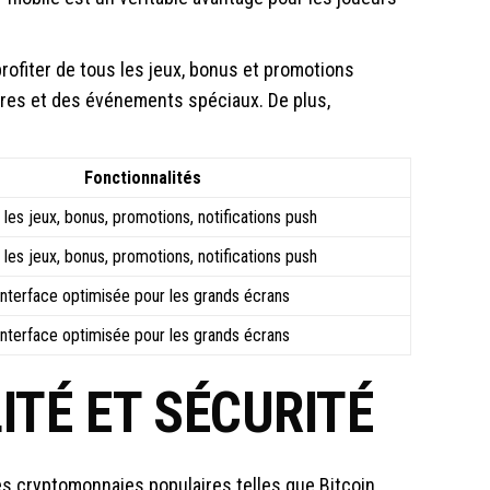
rofiter de tous les jeux, bonus et promotions
ffres et des événements spéciaux. De plus,
Fonctionnalités
 les jeux, bonus, promotions, notifications push
 les jeux, bonus, promotions, notifications push
Interface optimisée pour les grands écrans
Interface optimisée pour les grands écrans
ITÉ ET SÉCURITÉ
s cryptomonnaies populaires telles que Bitcoin,