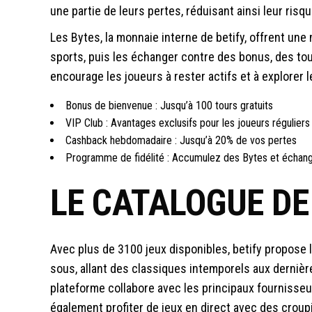
une partie de leurs pertes, réduisant ainsi leur risqu
Les Bytes, la monnaie interne de betify, offrent un
sports, puis les échanger contre des bonus, des to
encourage les joueurs à rester actifs et à explorer 
Bonus de bienvenue : Jusqu’à 100 tours gratuits
VIP Club : Avantages exclusifs pour les joueurs réguliers
Cashback hebdomadaire : Jusqu’à 20% de vos pertes
Programme de fidélité : Accumulez des Bytes et échan
LE CATALOGUE DE 
Avec plus de 3100 jeux disponibles, betify propose
sous, allant des classiques intemporels aux dernières
plateforme collabore avec les principaux fournisseurs
également profiter de jeux en direct avec des croup