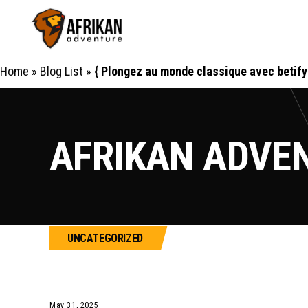
Home
»
Blog List
»
{ Plongez au monde classique avec betify
AFRIKAN ADVE
UNCATEGORIZED
May 31, 2025