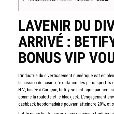
LAVENIR DU DI
ARRIVÉ : BETIF
BONUS VIP VOU
L’industrie du divertissement numérique est en plei
la passion du casino, l’excitation des paris sportif
N.V., basée à Curaçao, betify se distingue par son 
comme la roulette et le blackjack. L’engagement env
cashback hebdomadaire pouvant atteindre 20%, et 
betify ne se limite pas aux jeux de casino tradition