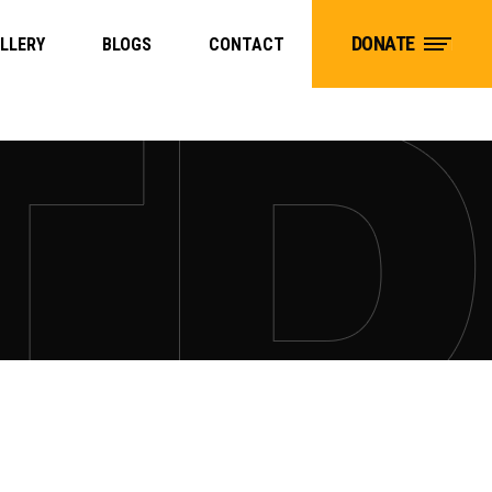
DONATE
LLERY
BLOGS
CONTACT