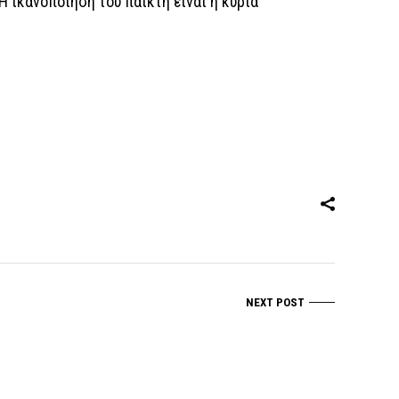
Η ικανοποίηση του παίκτη είναι η κύρια
NEXT POST