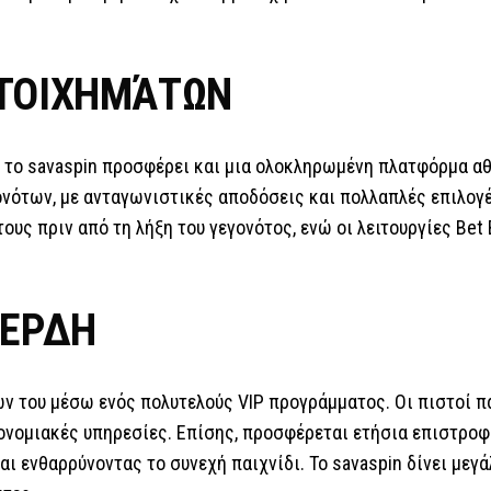
ΣΤΟΙΧΗΜΆΤΩΝ
, το savaspin προσφέρει και μια ολοκληρωμένη πλατφόρμα α
νότων, με ανταγωνιστικές αποδόσεις και πολλαπλές επιλογέ
ους πριν από τη λήξη του γεγονότος, ενώ οι λειτουργίες Bet 
ΚΈΡΔΗ
ών του μέσω ενός πολυτελούς VIP προγράμματος. Οι πιστοί 
ονομιακές υπηρεσίες. Επίσης, προσφέρεται ετήσια επιστροφ
αι ενθαρρύνοντας το συνεχή παιχνίδι. Το savaspin δίνει μεγά