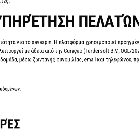
τες.
ΞΥΠΗΡΈΤΗΣΗ ΠΕΛΑΤΏ
ιότητα για το savaspin. Η πλατφόρμα χρησιμοποιεί προηγμέ
ιτουργεί με άδεια από την Curaçao (Terdersoft B.V., OGL/2
εβδομάδα, μέσω ζωντανής συνομιλίας, email και τηλεφώνου, 
δεδομένων.
ΟΡΈΣ