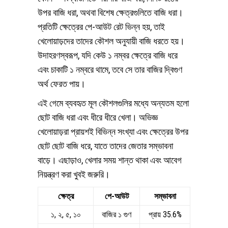
উপর বাজি ধরা, অথবা বিশেষ ক্ষেত্রগুলিতে বাজি ধরা।
প্রতিটি ক্ষেত্রের পে-আউট রেট ভিন্ন হয়, তাই
খেলোয়াড়দের তাদের কৌশল অনুযায়ী বাজি ধরতে হয়।
উদাহরণস্বরূপ, যদি কেউ ১ নম্বর ক্ষেত্রে বাজি ধরে
এবং চাকাটি ১ নম্বরে থামে, তবে সে তার বাজির দ্বিগুণ
অর্থ ফেরত পায়।
এই গেমে ব্যবহৃত মূল কৌশলগুলির মধ্যে অন্যতম হলো
ছোট বাজি ধরা এবং ধীরে ধীরে খেলা। অভিজ্ঞ
খেলোয়াড়রা প্রায়শই বিভিন্ন সংখ্যা এবং ক্ষেত্রের উপর
ছোট ছোট বাজি ধরে, যাতে তাদের জেতার সম্ভাবনা
বাড়ে। এছাড়াও, খেলার সময় শান্ত থাকা এবং আবেগ
নিয়ন্ত্রণ করা খুবই জরুরি।
ক্ষেত্র
পে-আউট
সম্ভাবনা
১, ২, ৫, ১০
বাজির ১ গুণ
প্রায় 35.6%