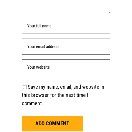
Save my name, email, and website in
this browser for the next time I
comment.
ADD COMMENT