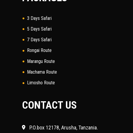
3 Days Safari
5 Days Safari
7 Days Safari
Rongai Route
Marangu Route
Machama Route
Limosho Route
CONTACT US
P.O.box 12178, Arusha, Tanzania.