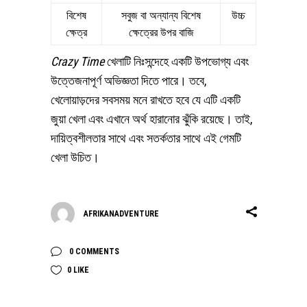
বিশেষ
সবুজ বা অন্যান্য বিশেষ
উচ্চ
ক্ষেত্র
ক্ষেত্রের উপর বাজি
Crazy Time
খেলাটি নিঃসন্দেহে একটি উপভোগ্য এবং
উত্তেজনাপূর্ণ অভিজ্ঞতা দিতে পারে। তবে,
খেলোয়াড়দের সবসময় মনে রাখতে হবে যে এটি একটি
জুয়া খেলা এবং এখানে অর্থ হারানোর ঝুঁকি রয়েছে। তাই,
দায়িত্বশীলতার সাথে এবং সতর্কতার সাথে এই গেমটি
খেলা উচিত।
AFRIKANADVENTURE
0 COMMENTS
0
LIKE