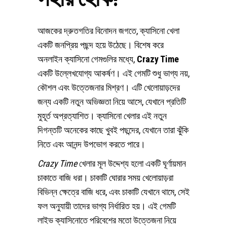
আজকের দ্রুতগতির বিনোদন জগতে, ক্যাসিনো খেলা
একটি জনপ্রিয় পছন্দ হয়ে উঠেছে। বিশেষ করে
অনলাইন ক্যাসিনো গেমগুলির মধ্যে,
Crazy Time
একটি উল্লেখযোগ্য আকর্ষণ। এই গেমটি শুধু ভাগ্য নয়,
কৌশল এবং উত্তেজনার মিশ্রণ। এটি খেলোয়াড়দের
জন্য একটি নতুন অভিজ্ঞতা নিয়ে আসে, যেখানে প্রতিটি
মুহূর্ত অপ্রত্যাশিত। ক্যাসিনো খেলার এই নতুন
দিগন্তটি অনেকের কাছে খুবই পছন্দের, যেখানে তারা ঝুঁকি
নিতে এবং আনন্দ উপভোগ করতে পারে।
Crazy Time
খেলার মূল উদ্দেশ্য হলো একটি ঘূর্ণায়মান
চাকাতে বাজি ধরা। চাকাটি ঘোরার সময় খেলোয়াড়রা
বিভিন্ন ক্ষেত্রে বাজি ধরে, এবং চাকাটি যেখানে থামে, সেই
ফল অনুযায়ী তাদের ভাগ্য নির্ধারিত হয়। এই গেমটি
লাইভ ক্যাসিনোতে পরিবেশের মতো উত্তেজনা নিয়ে