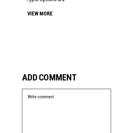
VIEW MORE
ADD COMMENT