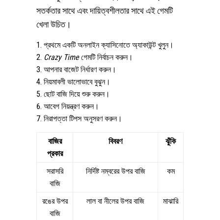
সতর্কতার সাথে এবং দায়িত্বশীলতার সাথে এই গেমটি
খেলা উচিত।
প্রথমে একটি অনলাইন ক্যাসিনোতে অ্যাকাউন্ট খুলুন।
Crazy Time
গেমটি নির্বাচন করুন।
আপনার বাজেট নির্ধারণ করুন।
নিয়মাবলী ভালোভাবে বুঝুন।
ছোট বাজি দিয়ে শুরু করুন।
আবেগ নিয়ন্ত্রণ করুন।
নিরাপত্তা টিপস অনুসরণ করুন।
বাজির
বিবরণ
ঝুঁকি
প্রকার
সরাসরি
নির্দিষ্ট নম্বরের উপর বাজি
কম
বাজি
রঙের উপর
লাল বা নীলের উপর বাজি
মাঝারি
বাজি