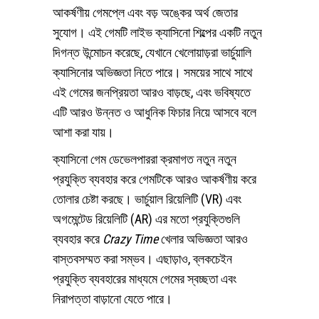
আকর্ষণীয় গেমপ্লে এবং বড় অঙ্কের অর্থ জেতার
সুযোগ। এই গেমটি লাইভ ক্যাসিনো শিল্পের একটি নতুন
দিগন্ত উন্মোচন করেছে, যেখানে খেলোয়াড়রা ভার্চুয়ালি
ক্যাসিনোর অভিজ্ঞতা নিতে পারে। সময়ের সাথে সাথে
এই গেমের জনপ্রিয়তা আরও বাড়ছে, এবং ভবিষ্যতে
এটি আরও উন্নত ও আধুনিক ফিচার নিয়ে আসবে বলে
আশা করা যায়।
ক্যাসিনো গেম ডেভেলপাররা ক্রমাগত নতুন নতুন
প্রযুক্তি ব্যবহার করে গেমটিকে আরও আকর্ষণীয় করে
তোলার চেষ্টা করছে। ভার্চুয়াল রিয়েলিটি (VR) এবং
অগমেন্টেড রিয়েলিটি (AR) এর মতো প্রযুক্তিগুলি
ব্যবহার করে
Crazy Time
খেলার অভিজ্ঞতা আরও
বাস্তবসম্মত করা সম্ভব। এছাড়াও, ব্লকচেইন
প্রযুক্তি ব্যবহারের মাধ্যমে গেমের স্বচ্ছতা এবং
নিরাপত্তা বাড়ানো যেতে পারে।