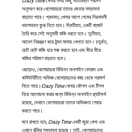
Crazy Time
খেলার সময় কিছু অতিরিক্ত পরামর্শ
অনুসরণ করে খেলোয়াড়রা তাদের জেতার সম্ভাবনা
বাড়াতে পারে। প্রথমত, খেলার আগে গেমের নিয়মাবলী
ভালোভাবে বুঝে নিতে হবে। দ্বিতীয়ত, একটি বাজেট
তৈরি করে সেই অনুযায়ী বাজি ধরতে হবে। তৃতীয়ত,
আবেগ নিয়ন্ত্রণ করে ঠান্ডা মাথায় খেলতে হবে। চতুর্থত,
ছোট ছোট বাজি ধরে শুরু করতে হবে এবং ধীরে ধীরে
বাজির পরিমাণ বাড়াতে হবে।
এছাড়াও, খেলোয়াড়রা বিভিন্ন অনলাইন ফোরাম এবং
কমিউনিটিতে অভিজ্ঞ খেলোয়াড়দের কাছ থেকে পরামর্শ
নিতে পারে।
Crazy Time
খেলার কৌশল এবং টিপস
নিয়ে আলোচনা করার জন্য বিভিন্ন অনলাইন প্ল্যাটফর্ম
রয়েছে, যেখানে খেলোয়াড়রা তাদের অভিজ্ঞতা শেয়ার
করতে পারে।
মনে রাখতে হবে,
Crazy Time
একটি জুয়া খেলা এবং
এখানে ঝুঁকির সম্ভাবনা রয়েছে। তাই, খেলোয়াড়দের