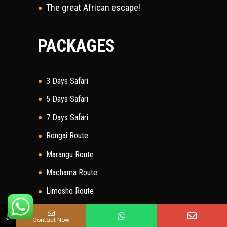
The great African escape!
PACKAGES
3 Days Safari
5 Days Safari
7 Days Safari
Rongai Route
Marangu Route
Machama Route
Limosho Route
↓
Contact Now