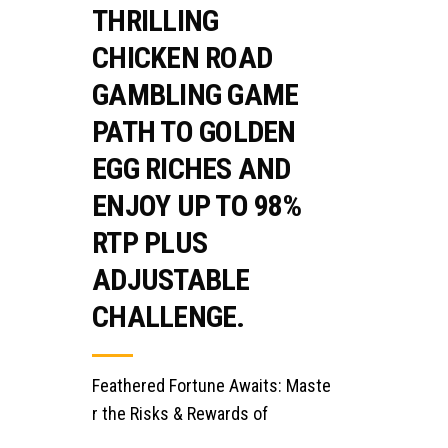
THRILLING
CHICKEN ROAD
GAMBLING GAME
PATH TO GOLDEN
EGG RICHES AND
ENJOY UP TO 98%
RTP PLUS
ADJUSTABLE
CHALLENGE.
Feathered Fortune Awaits: Maste
r the Risks & Rewards of