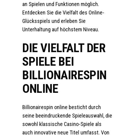
an Spielen und Funktionen möglich.
Entdecken Sie die Vielfalt des Online-
Glücksspiels und erleben Sie
Unterhaltung auf höchstem Niveau.
DIE VIELFALT DER
SPIELE BEI
BILLIONAIRESPIN
ONLINE
Billionairespin online besticht durch
seine beeindruckende Spieleauswahl, die
sowohl klassische Casino-Spiele als
auch innovative neue Titel umfasst. Von