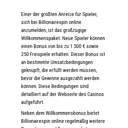
Einer der größten Anreize für Spieler,
sich bei Billionairespin online
anzumelden, ist das großzügige
Willkommenspaket. Neue Spieler können
einen Bonus von bis zu 1.500 € sowie
250 Freispiele erhalten. Dieser Bonus ist
an bestimmte Umsatzbedingungen
geknüpft, die erfüllt werden müssen,
bevor die Gewinne ausgezahlt werden
können. Diese Bedingungen sind
detailliert auf der Webseite des Casinos
aufgeführt.
Neben dem Willkommensbonus bietet
Billionairespin online regelmäßig weitere