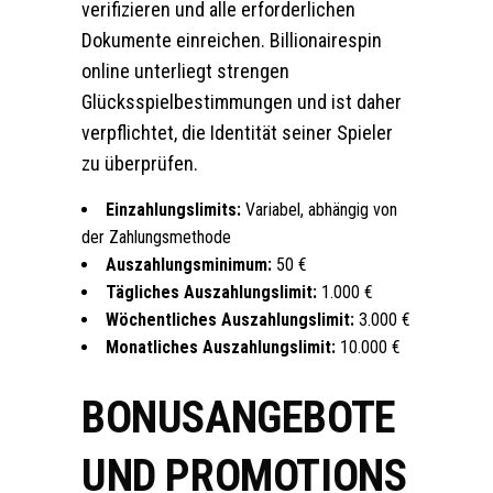
verifizieren und alle erforderlichen
Dokumente einreichen. Billionairespin
online unterliegt strengen
Glücksspielbestimmungen und ist daher
verpflichtet, die Identität seiner Spieler
zu überprüfen.
Einzahlungslimits:
Variabel, abhängig von
der Zahlungsmethode
Auszahlungsminimum:
50 €
Tägliches Auszahlungslimit:
1.000 €
Wöchentliches Auszahlungslimit:
3.000 €
Monatliches Auszahlungslimit:
10.000 €
BONUSANGEBOTE
UND PROMOTIONS