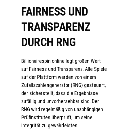
FAIRNESS UND
TRANSPARENZ
DURCH RNG
Billionairespin online legt großen Wert
auf Fairness und Transparenz. Alle Spiele
auf der Plattform werden von einem
Zufallszahlengenerator (RNG) gesteuert,
der sicherstellt, dass die Ergebnisse
zufällig und unvorhersehbar sind. Der
RNG wird regelmäßig von unabhängigen
Prüfinstituten überprüft, um seine
Integrität zu gewährleisten.