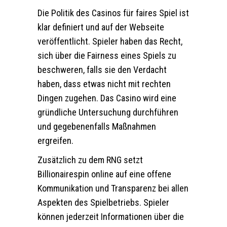
Die Politik des Casinos für faires Spiel ist
klar definiert und auf der Webseite
veröffentlicht. Spieler haben das Recht,
sich über die Fairness eines Spiels zu
beschweren, falls sie den Verdacht
haben, dass etwas nicht mit rechten
Dingen zugehen. Das Casino wird eine
gründliche Untersuchung durchführen
und gegebenenfalls Maßnahmen
ergreifen.
Zusätzlich zu dem RNG setzt
Billionairespin online auf eine offene
Kommunikation und Transparenz bei allen
Aspekten des Spielbetriebs. Spieler
können jederzeit Informationen über die