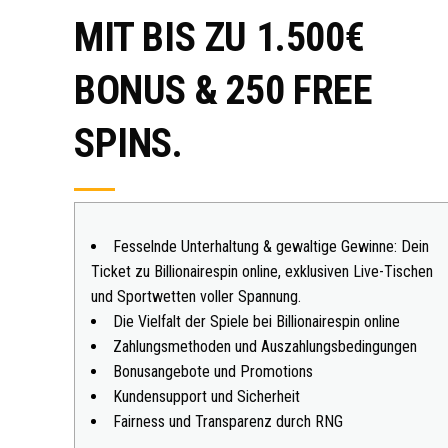
MIT BIS ZU 1.500€
BONUS & 250 FREE
SPINS.
Fesselnde Unterhaltung & gewaltige Gewinne: Dein
Ticket zu Billionairespin online, exklusiven Live-Tischen
und Sportwetten voller Spannung.
Die Vielfalt der Spiele bei Billionairespin online
Zahlungsmethoden und Auszahlungsbedingungen
Bonusangebote und Promotions
Kundensupport und Sicherheit
Fairness und Transparenz durch RNG