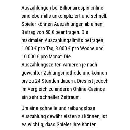
Auszahlungen bei Billionairespin online
sind ebenfalls unkompliziert und schnell.
Spieler können Auszahlungen ab einem
Betrag von 50 € beantragen. Die
maximalen Auszahlungslimits betragen
1.000 € pro Tag, 3.000 € pro Woche und
10.000 € pro Monat. Die
Auszahlungszeiten variieren je nach
gewählter Zahlungsmethode und können
bis zu 24 Stunden dauern. Dies ist jedoch
im Vergleich zu anderen Online-Casinos
ein sehr schneller Zeitraum.
Um eine schnelle und reibungslose
Auszahlung gewährleisten zu können, ist
es wichtig, dass Spieler ihre Konten