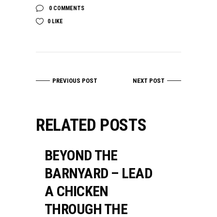
0 COMMENTS
0
LIKE
PREVIOUS POST
NEXT POST
RELATED POSTS
BEYOND THE
BARNYARD – LEAD
A CHICKEN
THROUGH THE