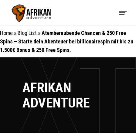
Home
»
Blog List
»
Atemberaubende Chancen & 250 Free
Spins – Starte dein Abenteuer bei billionairespin mit bis zu
1.500€ Bonus & 250 Free Spins.
AFRIKAN
ADVENTURE