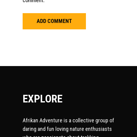
comment.
ADD COMMENT
EXPLORE
Afrikan Adventure is a collective group of
daring and fun loving nature enthusiasts