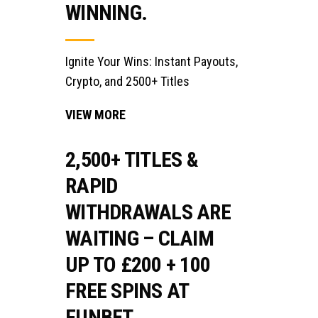
WINNING.
Ignite Your Wins: Instant Payouts,
Crypto, and 2500+ Titles
VIEW MORE
2,500+ TITLES &
RAPID
WITHDRAWALS ARE
WAITING – CLAIM
UP TO £200 + 100
FREE SPINS AT
FUNBET