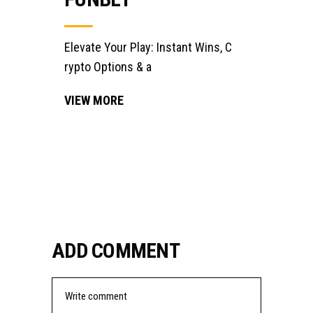
Elevate Your Play: Instant Wins, C
rypto Options & a
VIEW MORE
ADD COMMENT