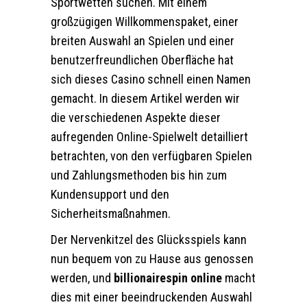
Sportwetten suchen. Mit einem
großzügigen Willkommenspaket, einer
breiten Auswahl an Spielen und einer
benutzerfreundlichen Oberfläche hat
sich dieses Casino schnell einen Namen
gemacht. In diesem Artikel werden wir
die verschiedenen Aspekte dieser
aufregenden Online-Spielwelt detailliert
betrachten, von den verfügbaren Spielen
und Zahlungsmethoden bis hin zum
Kundensupport und den
Sicherheitsmaßnahmen.
Der Nervenkitzel des Glücksspiels kann
nun bequem von zu Hause aus genossen
werden, und
billionairespin online
macht
dies mit einer beeindruckenden Auswahl