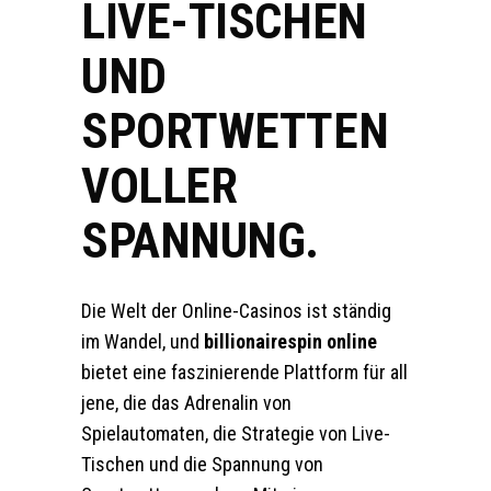
LIVE-TISCHEN
UND
SPORTWETTEN
VOLLER
SPANNUNG.
Die Welt der Online-Casinos ist ständig
im Wandel, und
billionairespin online
bietet eine faszinierende Plattform für all
jene, die das Adrenalin von
Spielautomaten, die Strategie von Live-
Tischen und die Spannung von