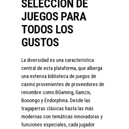
SELECCIÓN DE
JUEGOS PARA
TODOS LOS
GUSTOS
La diversidad es una característica
central de esta plataforma, que alberga
una extensa biblioteca de juegos de
casino provenientes de proveedores de
renombre como BGaming, Gamzix,
Booongo y Endorphina. Desde las
tragaperras clásicas hasta las más
modernas con temáticas innovadoras y
funciones especiales, cada jugador