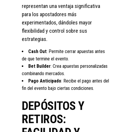
representan una ventaja significativa
para los apostadores más
experimentados, dándoles mayor
flexibilidad y control sobre sus
estrategias.
Cash Out
: Permite cerrar apuestas antes
de que termine el evento.
Bet Builder
: Crea apuestas personalizadas
combinando mercados.
Pago Anticipado
: Recibe el pago antes del
fin del evento bajo ciertas condiciones.
DEPÓSITOS Y
RETIROS: