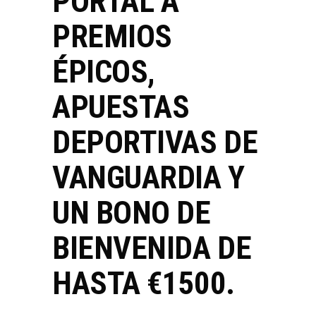
PORTAL A
PREMIOS
ÉPICOS,
APUESTAS
DEPORTIVAS DE
VANGUARDIA Y
UN BONO DE
BIENVENIDA DE
HASTA €1500.