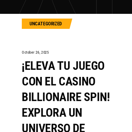
UNCATEGORIZED
October 26, 2025
¡ELEVA TU JUEGO
CON EL CASINO
BILLIONAIRE SPIN!
EXPLORA UN
UNIVERSO DE