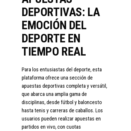
DEPORTIVAS: LA
EMOCIÓN DEL
DEPORTE EN
TIEMPO REAL
Para los entusiastas del deporte, esta
plataforma ofrece una sección de
apuestas deportivas completa y versátil,
que abarca una amplia gama de
disciplinas, desde fútbol y baloncesto
hasta tenis y carreras de caballos. Los
usuarios pueden realizar apuestas en
partidos en vivo, con cuotas