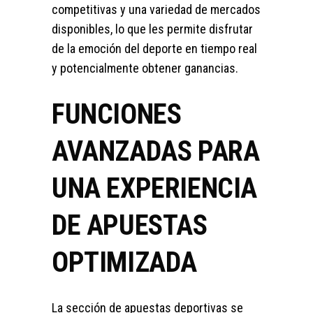
competitivas y una variedad de mercados
disponibles, lo que les permite disfrutar
de la emoción del deporte en tiempo real
y potencialmente obtener ganancias.
FUNCIONES
AVANZADAS PARA
UNA EXPERIENCIA
DE APUESTAS
OPTIMIZADA
La sección de apuestas deportivas se