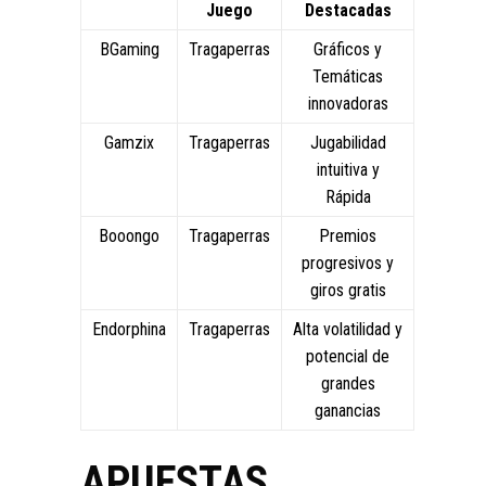
Juego
Destacadas
BGaming
Tragaperras
Gráficos y
Temáticas
innovadoras
Gamzix
Tragaperras
Jugabilidad
intuitiva y
Rápida
Booongo
Tragaperras
Premios
progresivos y
giros gratis
Endorphina
Tragaperras
Alta volatilidad y
potencial de
grandes
ganancias
APUESTAS