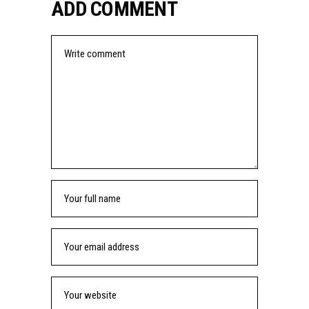
ADD COMMENT